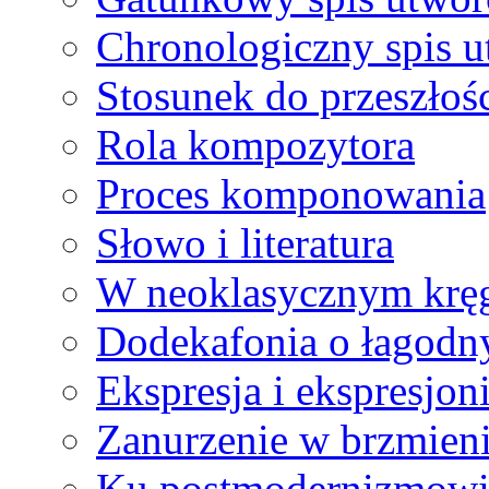
Chronologiczny spis 
Stosunek do przeszłoś
Rola kompozytora
Proces komponowania
Słowo i literatura
W neoklasycznym krę
Dodekafonia o łagodn
Ekspresja i ekspresjon
Zanurzenie w brzmien
Ku postmodernizmow